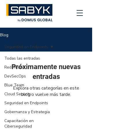
Blog
Seguridad en Endpoints
Todas las entradas
Próximamente nuevas
Red Team
entradas
DevSecOps
Blue Team
Explora otras categorías en este
Cloud Security
blog o vuelve más tarde.
Seguridad en Endpoints
Gobernanza y Estrategia
Capacitación en
Ciberseguridad